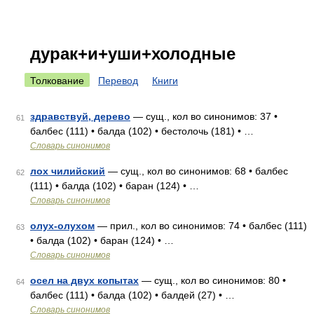
дурак+и+уши+холодные
Толкование
Перевод
Книги
здравствуй, дерево
— сущ., кол во синонимов: 37 •
61
балбес (111) • балда (102) • бестолочь (181) • …
Словарь синонимов
лох чилийский
— сущ., кол во синонимов: 68 • балбес
62
(111) • балда (102) • баран (124) • …
Словарь синонимов
олух-олухом
— прил., кол во синонимов: 74 • балбес (111)
63
• балда (102) • баран (124) • …
Словарь синонимов
осел на двух копытах
— сущ., кол во синонимов: 80 •
64
балбес (111) • балда (102) • балдей (27) • …
Словарь синонимов