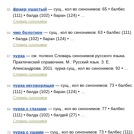
фраер ушастый
— сущ., кол во синонимов: 65 • балбес
65
(111) • балда (102) • баран (124) • …
Словарь синонимов
чмо болотное
— сущ., кол во синонимов: 63 • балбес (111)
66
• балда (102) • баран (124) • …
Словарь синонимов
чурка
— см. полено Словарь синонимов русского языка.
67
Практический справочник. М.: Русский язык. З. Е.
Александрова. 2011. чурка сущ., кол во синонимов: 92 • …
Словарь синонимов
чурка неговорящая
— сущ., кол во синонимов: 73 • балбес
68
(111) • балда (102) • баран (124) • …
Словарь синонимов
чурка с глазами
— сущ., кол во синонимов: 77 • балбес
69
(111) • балда (102) • балдей (27) • …
Словарь синонимов
чурка с ушами
— сущ., кол во синонимов: 73 • балбес (111)
70