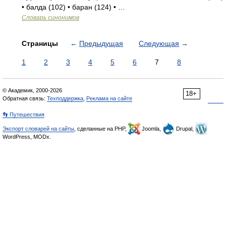
• балда (102) • баран (124) • …
Словарь синонимов
Страницы
←
Предыдущая
Следующая
→
1
2
3
4
5
6
7
8
© Академик, 2000-2026
18+
Обратная связь:
Техподдержка
,
Реклама на сайте
👣 Путешествия
Экспорт словарей на сайты
, сделанные на PHP,
Joomla,
Drupal,
WordPress, MODx.